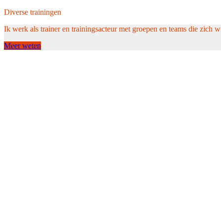
Diverse trainingen
Ik werk als trainer en trainingsacteur met groepen en teams die zich w
Meer weten
Veerkracht & liefde
De belangrijkste uitgang
liefde ofwel harmonie