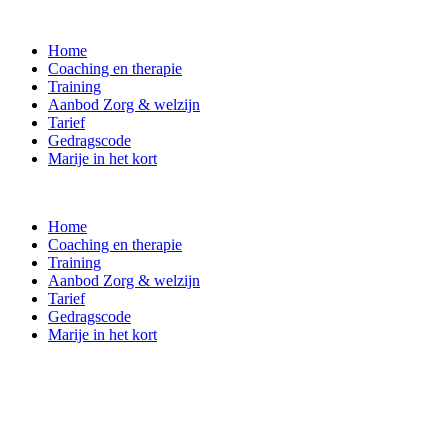
Home
Coaching en therapie
Training
Aanbod Zorg & welzijn
Tarief
Gedragscode
Marije in het kort
Home
Coaching en therapie
Training
Aanbod Zorg & welzijn
Tarief
Gedragscode
Marije in het kort