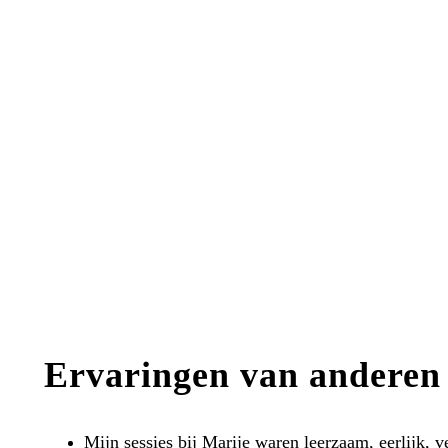
Je kunt er altijd weer be
In de hectiek van alledag verliezen we soms elkaars g
elkaars behoeften en goeie bedoelingen niet meer. E
dat de ander niet wil samenwerken, ons niet waardeert
is echter zo wezenlijk voor ons allen, dat het altijd 
Ervaringen van anderen
Mijn sessies bij Marije waren leerzaam, eerlijk, 