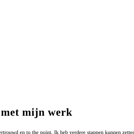
weging in krijgen
oede bedoelingen uit het oog. Door stress, werkdruk, teleurst
n soms ook doordat we op zo’n manier getriggerd worden, dat 
 of liefheeft, of zelfs saboteert. We worden boos of trekken o
mogelijk is om er weer beweging in te krijgen. Het zijn onze dr
 met mijn werk
vertrouwd en to the point. Ik heb verdere stappen kunnen zette