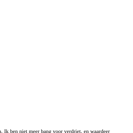
elling, onzekerheid, ergernis of onmacht zien we
allerlei oud zeer aan de oppervlakte komt. We denken
ns terug. Harmonie, (zelf)liefde en onderling contact
ijvende krachten.
n. Ik ben niet meer bang voor verdriet, en waardeer